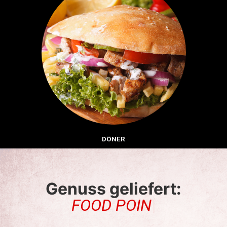
DÖNER
Genuss geliefert:
F
O
O
D
P
O
I
N
T
W
I
T
T
|