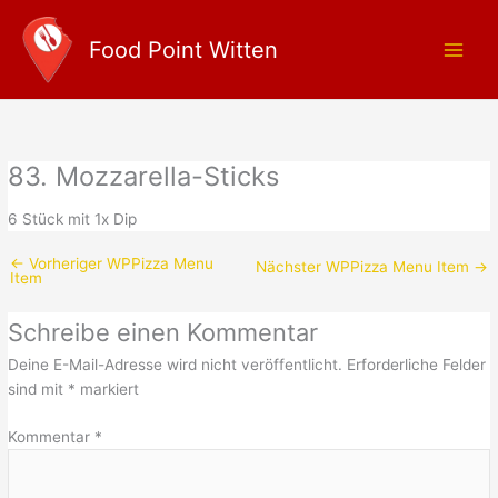
Zum
Main
Inhalt
Food Point Witten
Men
springen
83. Mozzarella-Sticks
6 Stück mit 1x Dip
←
Vorheriger WPPizza Menu
Nächster WPPizza Menu Item
→
Item
Schreibe einen Kommentar
Deine E-Mail-Adresse wird nicht veröffentlicht.
Erforderliche Felder
sind mit
*
markiert
Kommentar
*