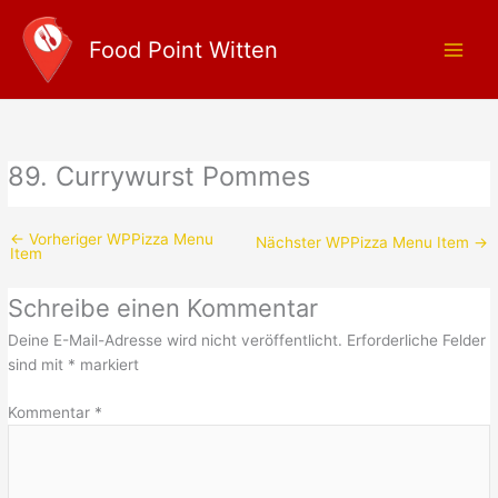
Zum
Main
Inhalt
Food Point Witten
Men
springen
89. Currywurst Pommes
←
Vorheriger WPPizza Menu
Nächster WPPizza Menu Item
→
Item
Schreibe einen Kommentar
Deine E-Mail-Adresse wird nicht veröffentlicht.
Erforderliche Felder
sind mit
*
markiert
Kommentar
*