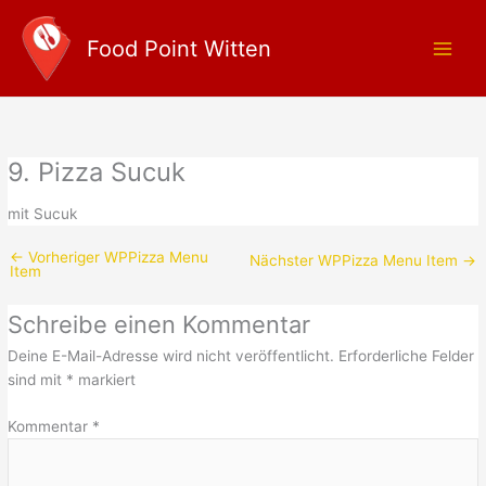
Zum
Main
Inhalt
Food Point Witten
Men
springen
9. Pizza Sucuk
mit Sucuk
←
Vorheriger WPPizza Menu
Nächster WPPizza Menu Item
→
Item
Schreibe einen Kommentar
Deine E-Mail-Adresse wird nicht veröffentlicht.
Erforderliche Felder
sind mit
*
markiert
Kommentar
*