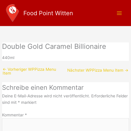
Zum
Main
Inhalt
Food Point Witten
Men
springen
Double Gold Caramel Billionaire
440ml
←
Vorheriger WPPizza Menu
Nächster WPPizza Menu Item
→
Item
Schreibe einen Kommentar
Deine E-Mail-Adresse wird nicht veröffentlicht.
Erforderliche Felder
sind mit
*
markiert
Kommentar
*