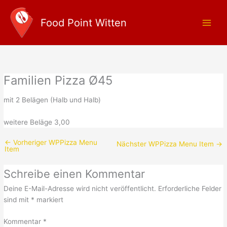
Zum
Main
Inhalt
Food Point Witten
Men
springen
Familien Pizza Ø45
mit 2 Belägen (Halb und Halb)
weitere Beläge 3,00
←
Vorheriger WPPizza Menu
Nächster WPPizza Menu Item
→
Item
Schreibe einen Kommentar
Deine E-Mail-Adresse wird nicht veröffentlicht.
Erforderliche Felder
sind mit
*
markiert
Kommentar
*