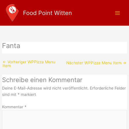
Zum
Main
Inhalt
Food Point Witten
Men
springen
Fanta
←
Vorheriger WPPizza Menu
Nächster WPPizza Menu Item
→
Item
Schreibe einen Kommentar
Deine E-Mail-Adresse wird nicht veröffentlicht.
Erforderliche Felder
sind mit
*
markiert
Kommentar
*