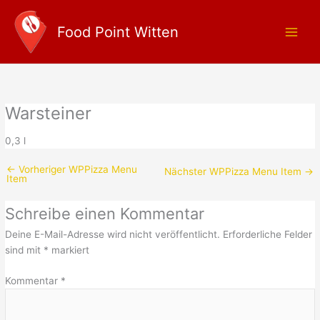
Zum
Main
Inhalt
Food Point Witten
Men
springen
Warsteiner
0,3 l
←
Vorheriger WPPizza Menu
Nächster WPPizza Menu Item
→
Item
Schreibe einen Kommentar
Deine E-Mail-Adresse wird nicht veröffentlicht.
Erforderliche Felder
sind mit
*
markiert
Kommentar
*